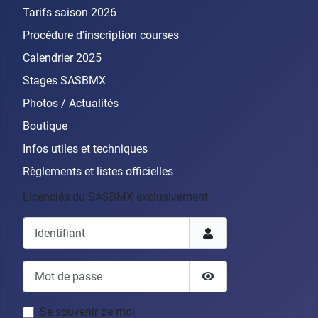
Tarifs saison 2026
Procédure d'inscription courses
Calendrier 2025
Stages SASBMX
Photos / Actualités
Boutique
Infos utiles et techniques
Règlements et listes officielles
Licenciés du SASBMX exclusivement
Identifiant
Mot de passe
Afficher le mot de pas
Se souvenir de moi