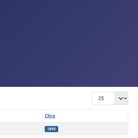
Afficher #
Clics
1895