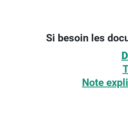
Si besoin les doc
D
T
Note expli