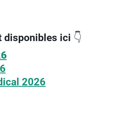
 disponibles ici
👇
26
26
édical 2026